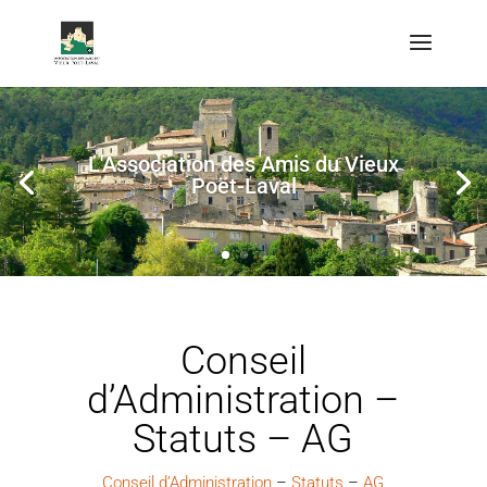
L'Association des Amis du Vieux
Poët-Laval
Conseil
d’Administration –
Statuts – AG
Conseil d’Administration
–
Statuts
–
AG