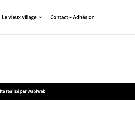
Le vieux village
Contact – Adhésion
ite réalisé par WabiWeb